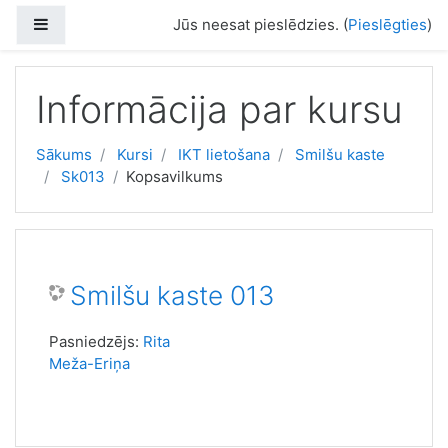
Atvērt galveno saturu
Sānu panelis
Jūs neesat pieslēdzies. (
Pieslēgties
)
Informācija par kursu
Sākums
Kursi
IKT lietošana
Smilšu kaste
Sk013
Kopsavilkums
Smilšu kaste 013
Pasniedzējs:
Rita
Meža-Eriņa