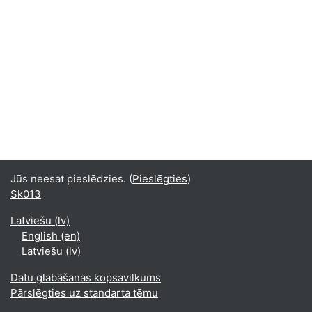
Jūs neesat pieslēdzies. (
Pieslēgties
)
Sk013
Latviešu ‎(lv)‎
English ‎(en)‎
Latviešu ‎(lv)‎
Datu glabāšanas kopsavilkums
Pārslēgties uz standarta tēmu