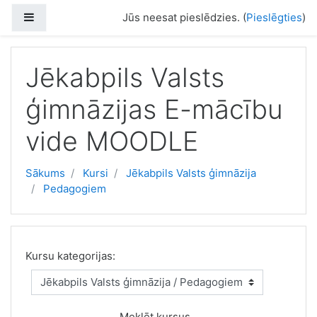
Atvērt galveno saturu
Sānu panelis
Jūs neesat pieslēdzies. (
Pieslēgties
)
Jēkabpils Valsts
ģimnāzijas E-mācību
vide MOODLE
Sākums
Kursi
Jēkabpils Valsts ģimnāzija
Pedagogiem
Kursu kategorijas:
Meklēt kursus