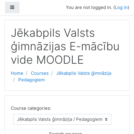
Skip to main content
Side panel
You are not logged in. (
Log in
)
Jēkabpils Valsts
ģimnāzijas E-mācību
vide MOODLE
Home
Courses
Jēkabpils Valsts ģimnāzija
Pedagogiem
Course categories:
Search courses